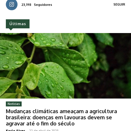
SEGUIR
23,198
Seguidores
Últimas
Notícias
Mudanças climáticas ameaçam a agricultura
brasileira: doenças em lavouras devem se
agravar até o fim do século
Karla Alves
-
22 de abril de 2025