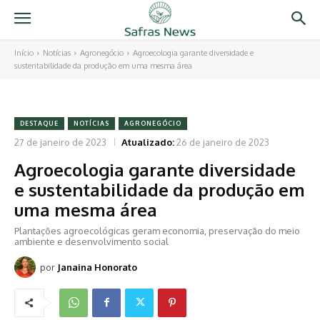
Início
Notícias
Agronegócio
Agroecologia garante diversidade e
sustentabilidade da produção em uma mesma área
DESTAQUE
NOTÍCIAS
AGRONEGÓCIO
27 de janeiro de 2023
Atualizado:
26 de janeiro de 2023
Agroecologia garante diversidade
e sustentabilidade da produção em
uma mesma área
Plantações agroecológicas geram economia, preservação do meio
ambiente e desenvolvimento social
por
Janaina Honorato