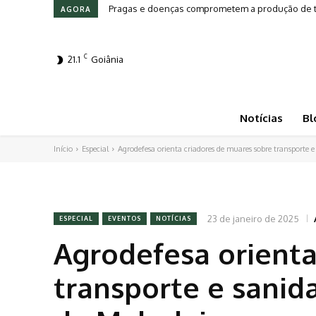
Pragas e doenças comprometem a produção de tomat
Leilões em Alta: Genética e investimento movim
AGORA
C
21.1
Goiânia
Notícias
Bl
Início
Especial
Agrodefesa orienta criadores de muares sobre transporte e
23 de janeiro de 2025
ESPECIAL
EVENTOS
NOTÍCIAS
Agrodefesa orienta
transporte e sanid