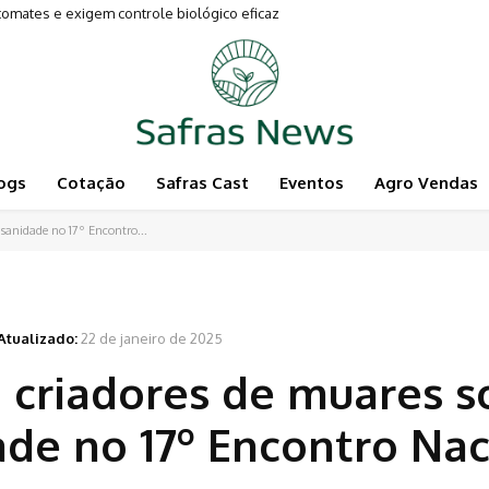
es e exigem controle biológico eficaz
entam a Pecuária
ogs
Cotação
Safras Cast
Eventos
Agro Vendas
 sanidade no 17º Encontro...
Atualizado:
22 de janeiro de 2025
 criadores de muares s
ade no 17º Encontro Nac