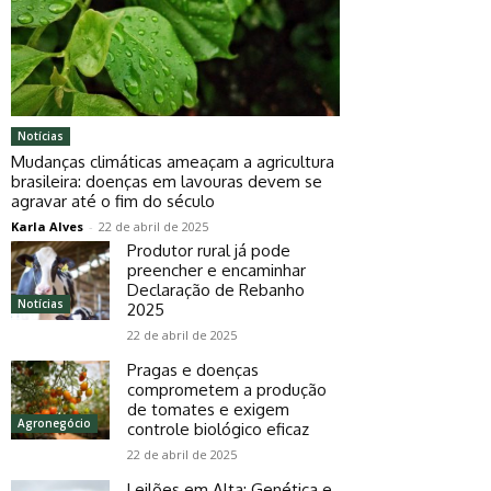
Notícias
Mudanças climáticas ameaçam a agricultura
brasileira: doenças em lavouras devem se
agravar até o fim do século
Karla Alves
-
22 de abril de 2025
Produtor rural já pode
preencher e encaminhar
Declaração de Rebanho
Notícias
2025
22 de abril de 2025
Pragas e doenças
comprometem a produção
de tomates e exigem
Agronegócio
controle biológico eficaz
22 de abril de 2025
Leilões em Alta: Genética e