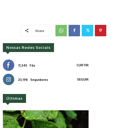
Share
Nossas Redes Sociais
CURTIR
11,345
Fãs
SEGUIR
23,198
Seguidores
Últimas