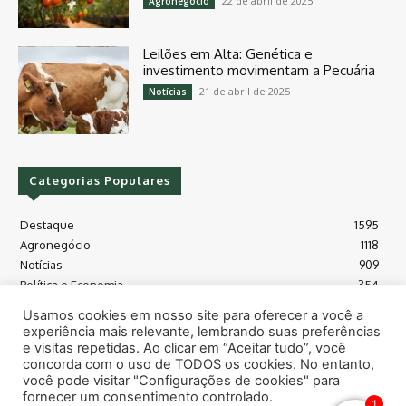
22 de abril de 2025
Agronegócio
Leilões em Alta: Genética e
investimento movimentam a Pecuária
21 de abril de 2025
Notícias
Categorias Populares
Destaque
1595
Agronegócio
1118
Notícias
909
Política e Economia
354
Políticas Agrícola
175
Usamos cookies em nosso site para oferecer a você a
Máquinas e Tecnologia
128
experiência mais relevante, lembrando suas preferências
Grãos - soja e milho
118
e visitas repetidas. Ao clicar em “Aceitar tudo”, você
concorda com o uso de TODOS os cookies. No entanto,
Meio Ambiente
115
você pode visitar "Configurações de cookies" para
fornecer um consentimento controlado.
1