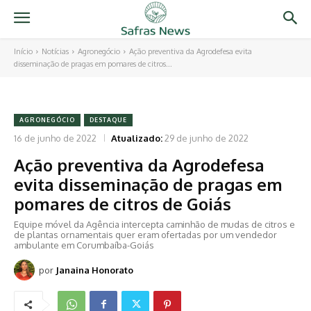
Início
Notícias
Agronegócio
Ação preventiva da Agrodefesa evita
disseminação de pragas em pomares de citros...
AGRONEGÓCIO
DESTAQUE
16 de junho de 2022
Atualizado:
29 de junho de 2022
Ação preventiva da Agrodefesa
evita disseminação de pragas em
pomares de citros de Goiás
Equipe móvel da Agência intercepta caminhão de mudas de citros e
de plantas ornamentais quer eram ofertadas por um vendedor
ambulante em Corumbaíba-Goiás
por
Janaina Honorato