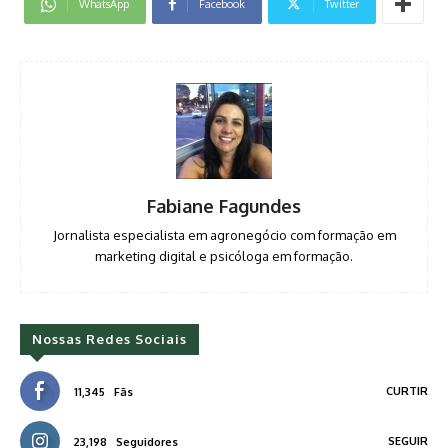
WhatsApp
Facebook
Twitter
Fabiane Fagundes
Jornalista especialista em agronegócio com formação em
marketing digital e psicóloga em formação.
Nossas Redes Sociais
CURTIR
11,345
Fãs
SEGUIR
23,198
Seguidores