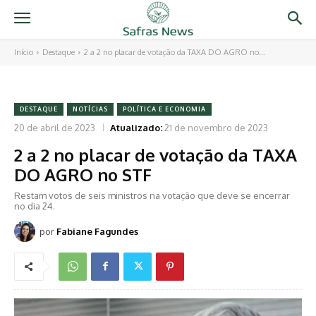
Início
Destaque
2 a 2 no placar de votação da TAXA DO AGRO no...
DESTAQUE
NOTÍCIAS
POLÍTICA E ECONOMIA
20 de abril de 2023
Atualizado:
21 de novembro de 2023
2 a 2 no placar de votação da TAXA
DO AGRO no STF
Restam votos de seis ministros na votação que deve se encerrar
no dia 24.
por
Fabiane Fagundes